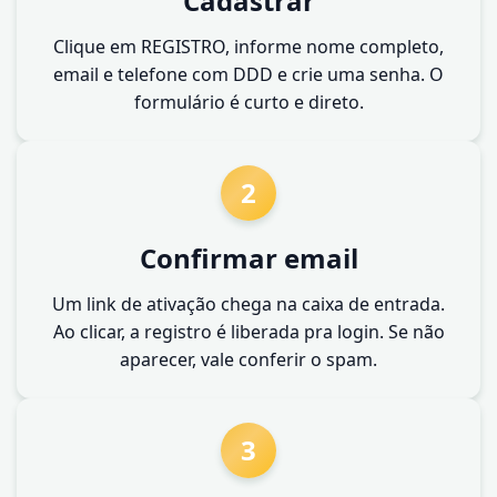
Cadastrar
Clique em REGISTRO, informe nome completo,
email e telefone com DDD e crie uma senha. O
formulário é curto e direto.
2
Confirmar email
Um link de ativação chega na caixa de entrada.
Ao clicar, a registro é liberada pra login. Se não
aparecer, vale conferir o spam.
3