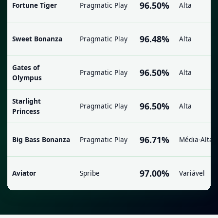
96.50%
Fortune Tiger
Pragmatic Play
Alta
96.48%
Sweet Bonanza
Pragmatic Play
Alta
Gates of
96.50%
Pragmatic Play
Alta
Olympus
Starlight
96.50%
Pragmatic Play
Alta
Princess
96.71%
Big Bass Bonanza
Pragmatic Play
Média-Alta
97.00%
Aviator
Spribe
Variável