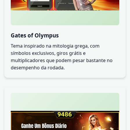
Gates of Olympus
Tema inspirado na mitologia grega, com
símbolos exclusivos, giros grátis e
multiplicadores que podem pesar bastante no
desempenho da rodada.