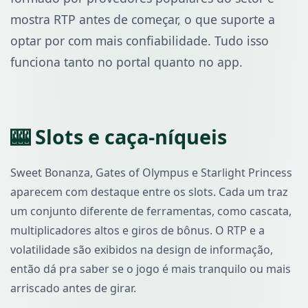
mostra RTP antes de começar, o que suporte a
optar por com mais confiabilidade. Tudo isso
funciona tanto no portal quanto no app.
🎰 Slots e caça-níqueis
Sweet Bonanza, Gates of Olympus e Starlight Princess
aparecem com destaque entre os slots. Cada um traz
um conjunto diferente de ferramentas, como cascata,
multiplicadores altos e giros de bônus. O RTP e a
volatilidade são exibidos na design de informação,
então dá pra saber se o jogo é mais tranquilo ou mais
arriscado antes de girar.