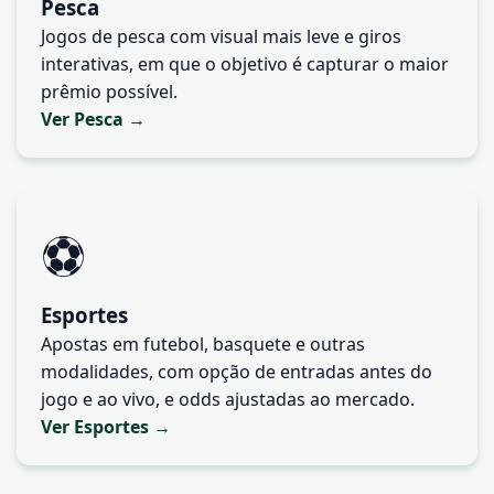
Pesca
Jogos de pesca com visual mais leve e giros
interativas, em que o objetivo é capturar o maior
prêmio possível.
Ver Pesca →
⚽
Esportes
Apostas em futebol, basquete e outras
modalidades, com opção de entradas antes do
jogo e ao vivo, e odds ajustadas ao mercado.
Ver Esportes →