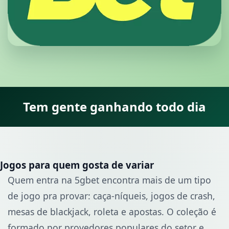
Tem gente ganhando todo dia
Jogos para quem gosta de variar
Quem entra na 5gbet encontra mais de um tipo
de jogo pra provar: caça‑níqueis, jogos de crash,
mesas de blackjack, roleta e apostas. O coleção é
formado por provedores populares do setor e