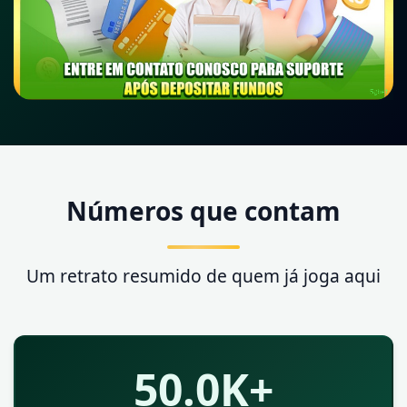
Números que contam
Um retrato resumido de quem já joga aqui
50.0K+