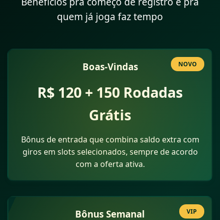
Benefícios pra começo de registro e pra
quem já joga faz tempo
NOVO
Boas-Vindas
R$ 120 + 150 Rodadas
Grátis
Bônus de entrada que combina saldo extra com
giros em slots selecionados, sempre de acordo
com a oferta ativa.
VIP
Bônus Semanal