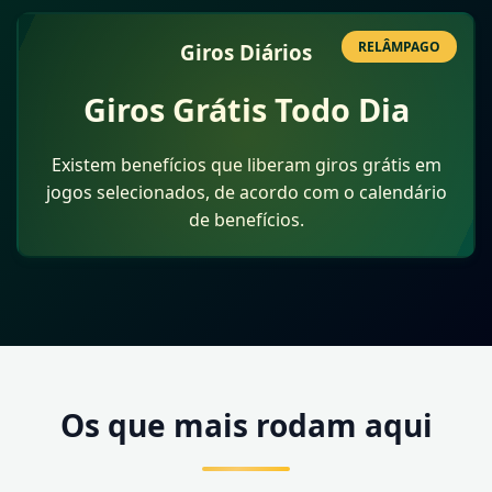
RELÂMPAGO
Giros Diários
Giros Grátis Todo Dia
Existem benefícios que liberam giros grátis em
jogos selecionados, de acordo com o calendário
de benefícios.
Os que mais rodam aqui