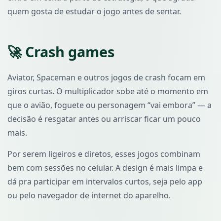
quem gosta de estudar o jogo antes de sentar.
🚀 Crash games
Aviator, Spaceman e outros jogos de crash focam em
giros curtas. O multiplicador sobe até o momento em
que o avião, foguete ou personagem “vai embora” — a
decisão é resgatar antes ou arriscar ficar um pouco
mais.
Por serem ligeiros e diretos, esses jogos combinam
bem com sessões no celular. A design é mais limpa e
dá pra participar em intervalos curtos, seja pelo app
ou pelo navegador de internet do aparelho.