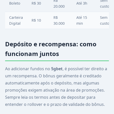
R$
Sem
Boleto
R$ 30
Até 3h
20.000
custo
Carteira
R$
Até 15
Sem
R$ 10
Digital
30.000
min
custo
Depósito e recompensa: como
funcionam juntos
Ao adicionar fundos no
5gbet
, é possível ter direito a
um recompensa. O bônus geralmente é creditado
automaticamente após o depósito, mas algumas
promoções exigem ativação na área de promoções.
Sempre leia os termos antes de depositar para
entender o rollover e o prazo de validade do bônus.