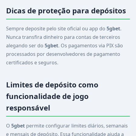
Dicas de proteção para depósitos
Sempre deposite pelo site oficial ou app do
5gbet
.
Nunca transfira dinheiro para contas de terceiros
alegando ser do
5gbet
. Os pagamentos via PIX são
processados por desenvolvedores de pagamento
certificados e seguros.
Limites de depósito como
funcionalidade de jogo
responsável
O
5gbet
permite configurar limites diários, semanais
e mensais de depósito. Essa funcionalidade ajuda a