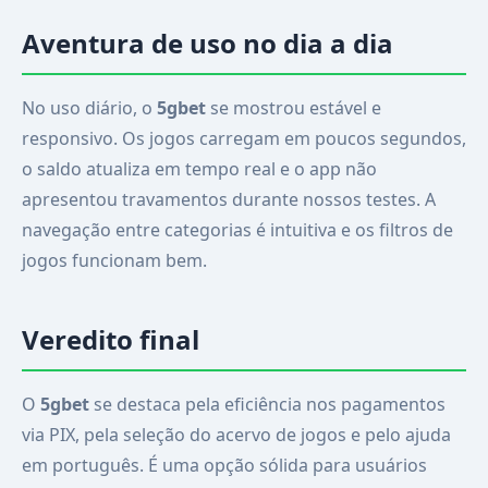
Aventura de uso no dia a dia
No uso diário, o
5gbet
se mostrou estável e
responsivo. Os jogos carregam em poucos segundos,
o saldo atualiza em tempo real e o app não
apresentou travamentos durante nossos testes. A
navegação entre categorias é intuitiva e os filtros de
jogos funcionam bem.
Veredito final
O
5gbet
se destaca pela eficiência nos pagamentos
via PIX, pela seleção do acervo de jogos e pelo ajuda
em português. É uma opção sólida para usuários