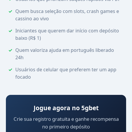
Quem busca seleção com slots, crash games e
cassino ao vivo
Iniciantes que querem dar início com depósito
baixo (R$ 1)
Quem valoriza ajuda em português liberado
24h
Usuários de celular que preferem ter um app
focado
Jogue agora no 5gbet
Crie sua registro gratuita e ganhe recompensa
no primeiro depósito