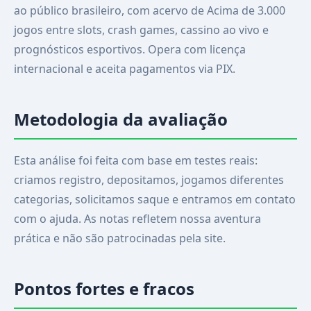
ao público brasileiro, com acervo de Acima de 3.000
jogos entre slots, crash games, cassino ao vivo e
prognósticos esportivos. Opera com licença
internacional e aceita pagamentos via PIX.
Metodologia da avaliação
Esta análise foi feita com base em testes reais:
criamos registro, depositamos, jogamos diferentes
categorias, solicitamos saque e entramos em contato
com o ajuda. As notas refletem nossa aventura
prática e não são patrocinadas pela site.
Pontos fortes e fracos