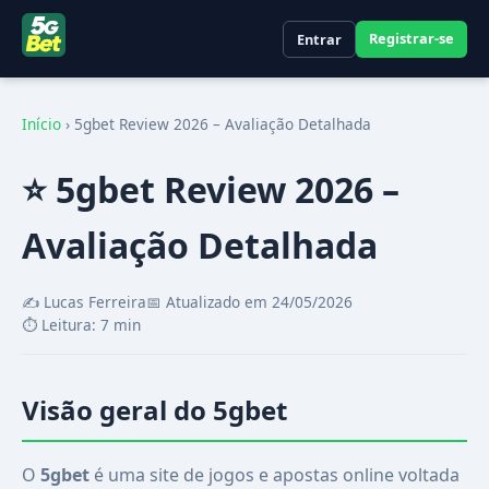
Registrar-se
Entrar
Início
›
5gbet Review 2026 – Avaliação Detalhada
⭐ 5gbet Review 2026 –
Avaliação Detalhada
✍️ Lucas Ferreira
📅 Atualizado em 24/05/2026
⏱️ Leitura: 7 min
Visão geral do 5gbet
O
5gbet
é uma site de jogos e apostas online voltada