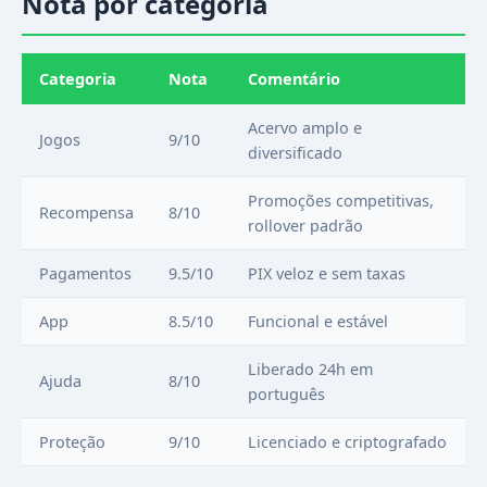
Nota por categoria
Categoria
Nota
Comentário
Acervo amplo e
Jogos
9/10
diversificado
Promoções competitivas,
Recompensa
8/10
rollover padrão
Pagamentos
9.5/10
PIX veloz e sem taxas
App
8.5/10
Funcional e estável
Liberado 24h em
Ajuda
8/10
português
Proteção
9/10
Licenciado e criptografado